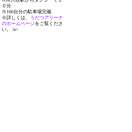
０分
※160台分の駐車場完備
※詳しくは、
うだつアリーナ
のホームページ
をご覧くださ
い。 /a>